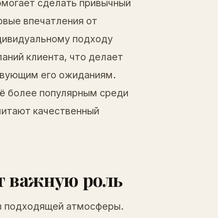
омогает сделать привычный
овые впечатления от
ндивидуальному подходу
аний клиента, что делает
твующим его ожиданиям.
сё более популярным среди
читают качественный
т важную роль
з подходящей атмосферы.